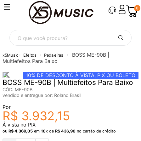
0
O que você procura?
BOSS ME-90B |
Efeitos
Pedaleiras
Multiefeitos Para Baixo
10%
DE DESCONTO À VISTA, PIX OU BOLETO
BOSS ME-90B | Multiefeitos Para Baixo
CÓD
:
ME-90B
vendido e entregue por:
Roland Brasil
Por
R$
3
.
932
,
15
Á vista no PIX
ou
R$
4
.
369
,
05
em
10
x de
R$
436
,
90
no cartão de crédito