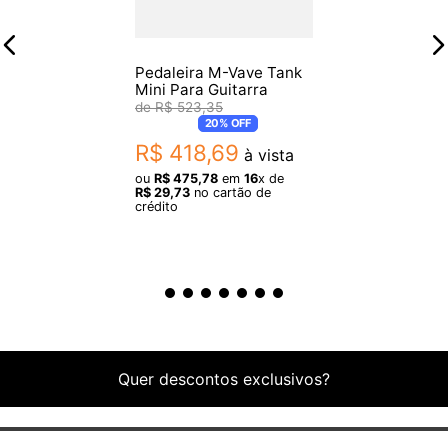
Pedaleira M-Vave Tank
Mini Para Guitarra
R$
523
,
35
20%
OFF
R$
418
,
69
à vista
ou
R$
475
,
78
em
16
x de
R$
29
,
73
no cartão de
crédito
Quer descontos exclusivos?