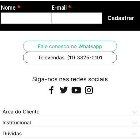
Nome
E-mail
Cadastrar
Fale conosco no Whatsapp
Televendas: (11) 3325-0101
Siga-nos nas redes sociais
Área do Cliente
Meus Pedidos
Institucional
Meus Dados
Central de Atendimento
Dúvidas
Dúvidas Frequentes