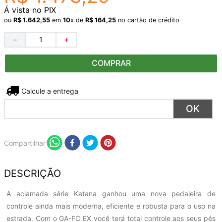
Á vista no PIX
ou
R$
1
.
642
,
55
em
10
x de
R$
164
,
25
no cartão de crédito
－
＋
COMPRAR
Não sei meu CEP
Compartilhar
DESCRIÇÃO
A aclamada série Katana ganhou uma nova pedaleira de
controle ainda mais moderna, eficiente e robusta para o uso na
estrada. Com o GA-FC EX você terá total controle aos seus pés