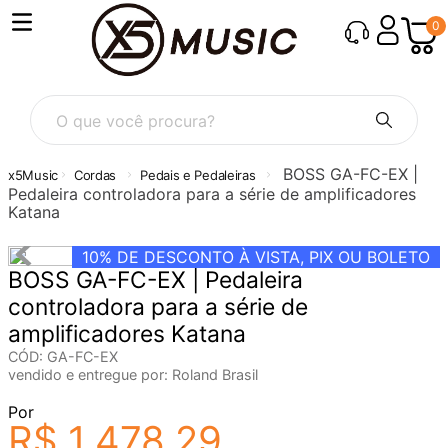
0
O que você procura?
BOSS GA-FC-EX |
Cordas
Pedais e Pedaleiras
Pedaleira controladora para a série de amplificadores
Katana
10%
DE DESCONTO À VISTA, PIX OU BOLETO
BOSS GA-FC-EX | Pedaleira
controladora para a série de
amplificadores Katana
CÓD
:
GA-FC-EX
vendido e entregue por:
Roland Brasil
Por
R$
1
.
478
,
29