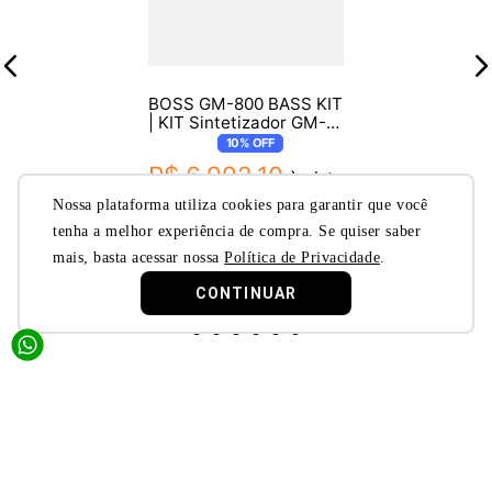
BOSS GM-800 BASS KIT
| KIT Sintetizador GM-
800 para Baixo com
10%
OFF
Captador e Cabo GK
R$
6
.
992
,
10
à vista
ou
R$
7
.
769
,
00
em
10
x de
Nossa plataforma utiliza cookies para garantir que você
R$
776
,
90
no cartão de
tenha a melhor experiência de compra. Se quiser saber
crédito
mais, basta acessar nossa
Política de Privacidade
.
CONTINUAR
Quer descontos exclusivos?