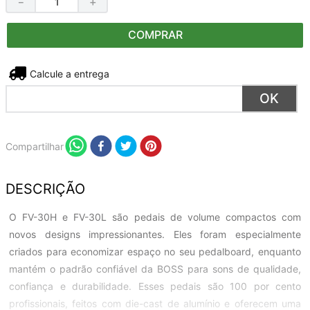
－
＋
COMPRAR
Não sei meu CEP
Compartilhar
DESCRIÇÃO
O FV-30H e FV-30L são pedais de volume compactos com
novos designs impressionantes. Eles foram especialmente
criados para economizar espaço no seu pedalboard, enquanto
mantém o padrão confiável da BOSS para sons de qualidade,
confiança e durabilidade. Esses pedais são 100 por cento
profissionais, feitos com die-cast de alumínio e oferecem uma