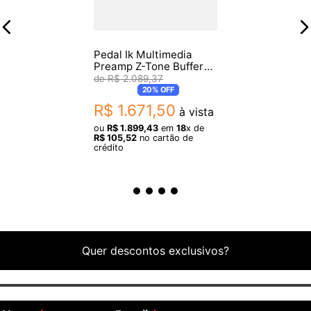
Pedal Ik Multimedia
Preamp Z-Tone Buffer
Boost
R$
2
.
089
,
37
20%
OFF
R$
1
.
671
,
50
à vista
ou
R$
1
.
899
,
43
em
18
x de
R$
105
,
52
no cartão de
crédito
Quer descontos exclusivos?