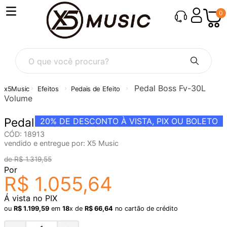
0
O que você procura?
Pedal Boss Fv-30L
Efeitos
Pedais de Efeito
Volume
Pedal Boss Fv-30L Volume
20%
DE DESCONTO À VISTA, PIX OU BOLETO
CÓD
:
18913
vendido e entregue por:
X5 Music
R$
1
.
319
,
55
Por
R$
1
.
055
,
64
Á vista no PIX
ou
R$
1
.
199
,
59
em
18
x de
R$
66
,
64
no cartão de crédito