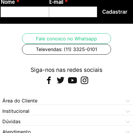
Nome
E-mail
Cadastrar
Fale conosco no Whatsapp
Televendas: (11) 3325-0101
Siga-nos nas redes sociais
Área do Cliente
Meus Pedidos
Institucional
Meus Dados
Central de Atendimento
Dúvidas
Dúvidas Frequentes
Como Comprar
Atendimento