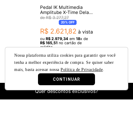
Pedal IK Multimedia
Amplitube X-Time Delay
para Guitarra
R$
3
.
277
,
27
20%
OFF
R$
2
.
621
,
82
à vista
ou
R$
2
.
979
,
34
em
18
x de
R$
165
,
51
no cartão de
crédito
Nossa plataforma utiliza cookies para garantir que você
tenha a melhor experiência de compra. Se quiser saber
mais, basta acessar nossa
Política de Privacidade
.
CONTINUAR
Quer descontos exclusivos?
Nome
E-mail
Cadastrar