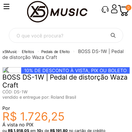
0
O que você procura?
BOSS DS-1W | Pedal
Efeitos
Pedais de Efeito
de distorção Waza Craft
10%
DE DESCONTO À VISTA, PIX OU BOLETO
BOSS DS-1W | Pedal de distorção Waza
Craft
CÓD
:
DS-1W
vendido e entregue por:
Roland Brasil
Por
R$
1
.
726
,
25
Á vista no PIX
ou
R$
1
.
918
,
05
em
10
x de
R$
191
,
80
no cartão de crédito