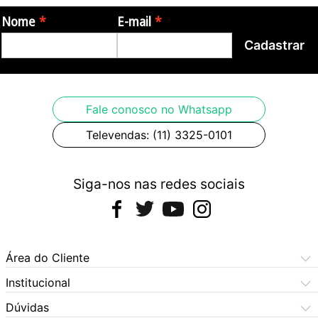
Nome
E-mail
Cadastrar
Fale conosco no Whatsapp
Televendas: (11) 3325-0101
Siga-nos nas redes sociais
Área do Cliente
Meus Pedidos
Institucional
Meus Dados
Central de Atendimento
Dúvidas