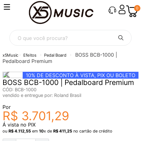
0
O que você procura?
BOSS BCB-1000 |
Efeitos
Pedal Board
Pedalboard Premium
10%
DE DESCONTO À VISTA, PIX OU BOLETO
BOSS BCB-1000 | Pedalboard Premium
CÓD
:
BCB-1000
vendido e entregue por:
Roland Brasil
Por
R$
3
.
701
,
29
Á vista no PIX
ou
R$
4
.
112
,
55
em
10
x de
R$
411
,
25
no cartão de crédito