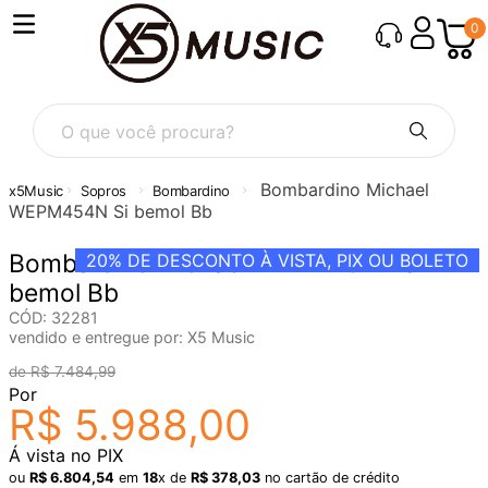
0
O que você procura?
Bombardino Michael
Sopros
Bombardino
WEPM454N Si bemol Bb
Bombardino Michael WEPM454N Si
20%
DE DESCONTO À VISTA, PIX OU BOLETO
bemol Bb
CÓD
:
32281
vendido e entregue por:
X5 Music
R$
7
.
484
,
99
Por
R$
5
.
988
,
00
Á vista no PIX
ou
R$
6
.
804
,
54
em
18
x de
R$
378
,
03
no cartão de crédito