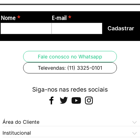
Itens Inclusos:
- Bombardino Michael WEPM454N Bb
Nome
E-mail
- Case rígido
Cadastrar
- Óleo lubrificante
- Luva
- Flanela
- Bocal
Fale conosco no Whatsapp
Televendas: (11) 3325-0101
Garantia: 3 meses de garantia pelo fabricante.
Origem: China.
Siga-nos nas redes sociais
Imagens meramente ilustrativas.
Área do Cliente
Meus Pedidos
Institucional
Meus Dados