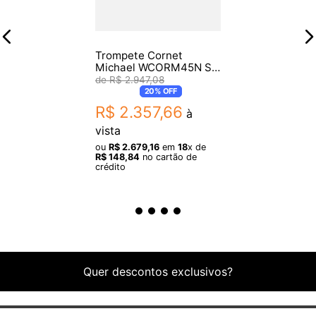
Trompete Cornet
Michael WCORM45N Sib
Laqueado
R$
2
.
947
,
08
20%
OFF
R$
2
.
357
,
66
à
vista
ou
R$
2
.
679
,
16
em
18
x de
R$
148
,
84
no cartão de
crédito
Quer descontos exclusivos?