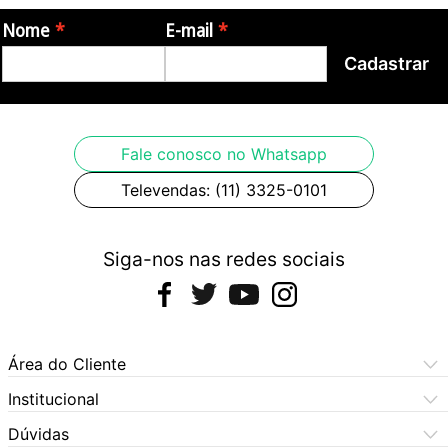
Nome
E-mail
Cadastrar
Fale conosco no Whatsapp
Televendas: (11) 3325-0101
Siga-nos nas redes sociais
Área do Cliente
Meus Pedidos
Institucional
Meus Dados
Central de Atendimento
Dúvidas