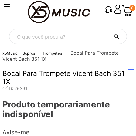
0
O que você procura?
Bocal Para Trompete
Sopros
Trompetes
Vicent Bach 351 1X
Bocal Para Trompete Vicent Bach 351
1X
CÓD
:
26391
Produto temporariamente
indisponível
Avise-me