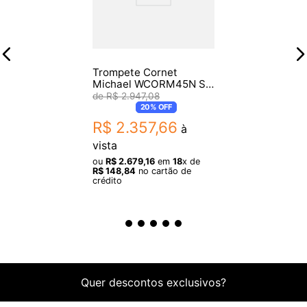
Trompete Cornet
Michael WCORM45N Sib
Laqueado
R$
2
.
947
,
08
20%
OFF
R$
2
.
357
,
66
à
vista
ou
R$
2
.
679
,
16
em
18
x de
R$
148
,
84
no cartão de
crédito
Quer descontos exclusivos?