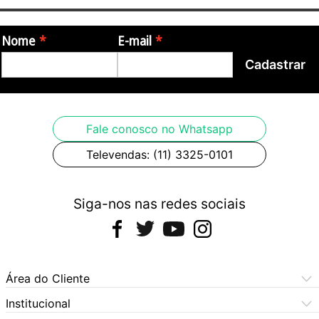
Nome
E-mail
Cadastrar
Fale conosco no Whatsapp
Televendas: (11) 3325-0101
Siga-nos nas redes sociais
Área do Cliente
Meus Pedidos
Institucional
Meus Dados