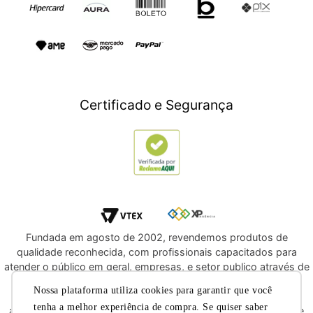
TV e Áudio
Presente para Pais
Construção e Jardim
Presentes para Natal
Games
Outlet
Informática
Crédito Digital
Móveis
Crédito Pessoal
Certificado e Segurança
Utilidades Domésticas
Compre e Doe
Navegue por Marcas
Fundada em agosto de 2002, revendemos produtos de
qualidade reconhecida, com profissionais capacitados para
atender o público em geral, empresas, e setor publico através de
licitações e compras diretas. Oferecemos a você, a
Nossa plataforma utiliza cookies para garantir que você
oportunidade de adquirir produtos de qualidade e com
tenha a melhor experiência de compra. Se quiser saber
atendimento reconhecido dentre os melhores do segmento de