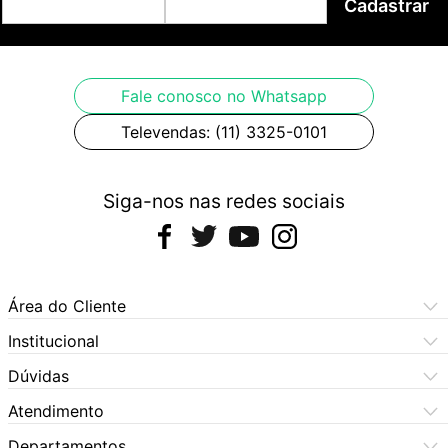
Cadastrar
Fale conosco no Whatsapp
Televendas: (11) 3325-0101
Siga-nos nas redes sociais
Área do Cliente
Meus Pedidos
Institucional
Meus Dados
Central de Atendimento
Dúvidas
Dúvidas Frequentes
Como Comprar
Atendimento
Formas de Pagamento
Dúvidas Frequentes
(11) 3060-6100
Departamentos