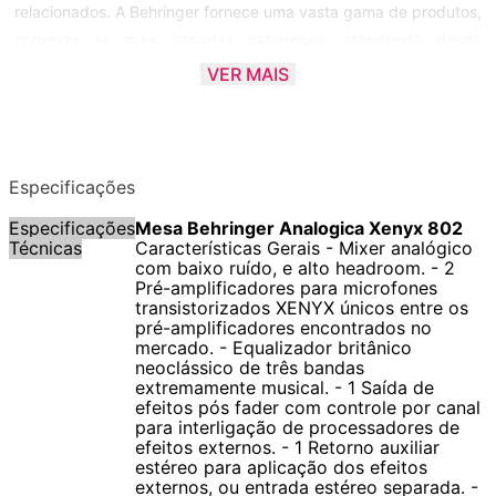
relacionados. A Behringer fornece uma vasta gama de produtos,
cobrindo as mais variadas categorias, atendendo desde
amadores e profissionais, até empresas destinadas ao
VER MAIS
desenvolvimento de aplicações comerciais.
Toda esta variedade pode ser vista em produtos de tecnologia
de áudio, de gravação em computador e de equipamentos para
Especificações
DJs. Caixas acústicas, amplificadores, microfones, fones e
Especificações
Mesa Behringer Analogica Xenyx 802
sistemas de áudio sem fio, mixers, monitores de referência,
Técnicas
Características Gerais - Mixer analógico
controladores MIDI, direct boxes, compressores, equalizadores,
com baixo ruído, e alto headroom. - 2
Pré-amplificadores para microfones
entre outros produtos Behringer podem ser encontrados em
transistorizados XENYX únicos entre os
diversos estúdios e eventos espalhados pelo mundo.
pré-amplificadores encontrados no
mercado. - Equalizador britânico
neoclássico de três bandas
Conheça toda a linha de produtos Behringer!
extremamente musical. - 1 Saída de
efeitos pós fader com controle por canal
para interligação de processadores de
efeitos externos. - 1 Retorno auxiliar
estéreo para aplicação dos efeitos
externos, ou entrada estéreo separada. -