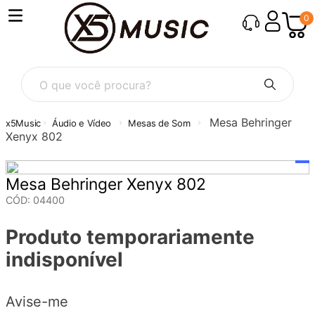
0
O que você procura?
Mesa Behringer
Áudio e Vídeo
Mesas de Som
Xenyx 802
Mesa Behringer Xenyx 802
CÓD
:
04400
Produto temporariamente
indisponível
Avise-me