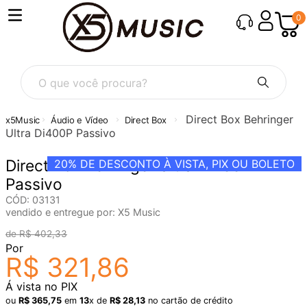
0
O que você procura?
Direct Box Behringer
Áudio e Vídeo
Direct Box
Ultra Di400P Passivo
Direct Box Behringer Ultra Di400P
20%
DE DESCONTO À VISTA, PIX OU BOLETO
Passivo
CÓD
:
03131
vendido e entregue por:
X5 Music
R$
402
,
33
Por
R$
321
,
86
Á vista no PIX
ou
R$
365
,
75
em
13
x de
R$
28
,
13
no cartão de crédito