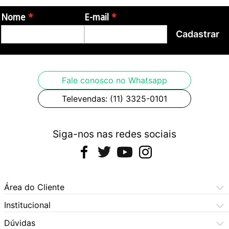
Garantia:
Nome
E-mail
Cadastrar
- 2 anos de garantia pelo fabricante
Origem:
Fale conosco no Whatsapp
- China
Televendas: (11) 3325-0101
Fotos meramente ilustrativas
Siga-nos nas redes sociais
Área do Cliente
Meus Pedidos
Institucional
Meus Dados
Central de Atendimento
Dúvidas