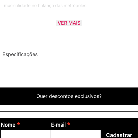
musicalidade no balanço das metrópoles.
UMA AUTÊNTICA BATERIA
VER MAIS
Ideal para pequenos espaços e extremamente fácil de
transportar, a Pearl Midtown é o segundo kit perfeito para o
baterista atuante, Seu bumbo elevado com 16”x14? tem aros de
madeira, canoas parafusos e garras de bumbo e pele Remo
Especificações
PowerStroke, razões que explicam o grave surpreendente que
tem feito a fama da Pearl Midtown. Tom de 10”x07”, surdo de
13”x12”, ambos com pele de resposta, e caixa de 13”x5,5
completam esse instrumento fascinante.
Quer descontos exclusivos?
Ficha técnica:
- Elevador para o bumbo (para o correto acionamento do pedal
de bumbo)
- Casco – feitos em 6 lâminas 100% Poplar com 7,5mm de
Nome
E-mail
espessura
Cadastrar
- Revestimento – Celulóide Sparkle