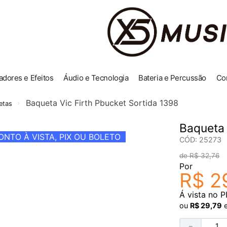
adores e Efeitos
Áudio e Tecnologia
Bateria e Percussão
Co
Baqueta Vic Firth Pbucket Sortida 1398
etas
Baqueta 
NTO À VISTA, PIX OU BOLETO
CÓD
:
25273
R$
32
,
76
Por
R$
2
Á vista no P
ou
R$
29
,
79
－