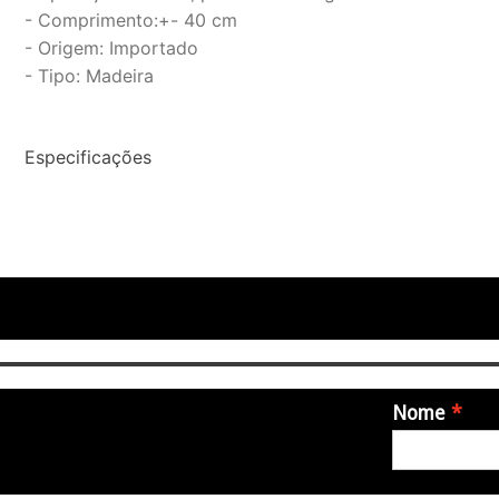
- Comprimento:+- 40 cm
- Origem: Importado
- Tipo: Madeira
Especificações
Nome