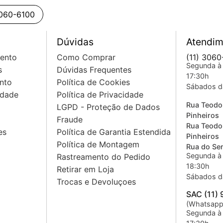
3060-6100
Dúvidas
Atendim
mento
Como Comprar
(11) 3060
Segunda à 
s
Dúvidas Frequentes
17:30h
nto
Política de Cookies
Sábados d
idade
Política de Privacidade
Rua Teodo
LGPD - Proteção de Dados
Pinheiros
Fraude
Rua Teodo
es
Política de Garantia Estendida
Pinheiros
Política de Montagem
Rua do Sem
Segunda à 
Rastreamento do Pedido
18:30h
Retirar em Loja
Sábados d
Trocas e Devoluçoes
SAC (11)
(Whatsapp
Segunda à 