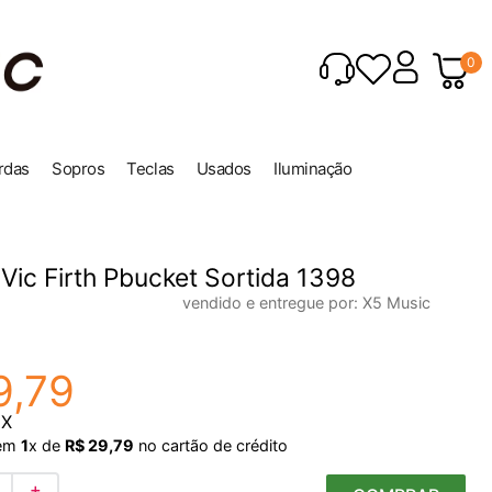
0
rdas
Sopros
Teclas
Usados
Iluminação
Vic Firth Pbucket Sortida 1398
vendido e entregue por:
X5 Music
9
,
79
IX
em
1
x de
R$
29
,
79
no cartão de crédito
＋