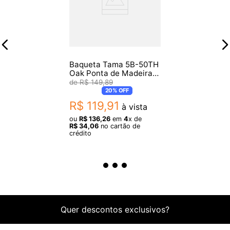
Baqueta Tama 5B-50TH
Oak Ponta de Madeira
Par
R$
149
,
89
20%
OFF
R$
119
,
91
à vista
ou
R$
136
,
26
em
4
x de
R$
34
,
06
no cartão de
crédito
Quer descontos exclusivos?