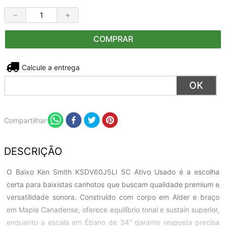
－
＋
COMPRAR
Não sei meu CEP
Compartilhar
DESCRIÇÃO
O Baixo Ken Smith KSDV60J5LI 5C Ativo Usado é a escolha
certa para baixistas canhotos que buscam qualidade premium e
versatilidade sonora. Construído com corpo em Alder e braço
em Maple Canadense, oferece equilíbrio tonal e sustain superior,
enquanto a escala em Ébano de 34" garante resposta precisa