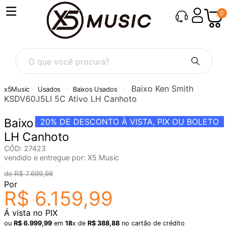
0
O que você procura?
Baixo Ken Smith
Usados
Baixos Usados
KSDV60J5LI 5C Ativo LH Canhoto
Baixo Ken Smith KSDV60J5LI 5C Ativo
20%
DE DESCONTO À VISTA, PIX OU BOLETO
LH Canhoto
CÓD
:
27423
vendido e entregue por:
X5 Music
R$
7
.
699
,
98
Por
R$
6
.
159
,
99
Á vista no PIX
ou
R$
6
.
999
,
99
em
18
x de
R$
388
,
88
no cartão de crédito