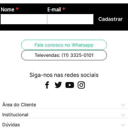
Nome
E-mail
Itens Inclusos
Cadastrar
- 1x Baixo Ken Smith KSDV60J5LI 5C Ativo LH Canhoto Usado
Garantia: 3 meses de garantia pelo fabricante.
Origem: China
Fale conosco no Whatsapp
Televendas: (11) 3325-0101
Imagens meramente ilustrativas, podendo haver variação de cor
Siga-nos nas redes sociais
Área do Cliente
Meus Pedidos
Institucional
Meus Dados
Central de Atendimento
Dúvidas