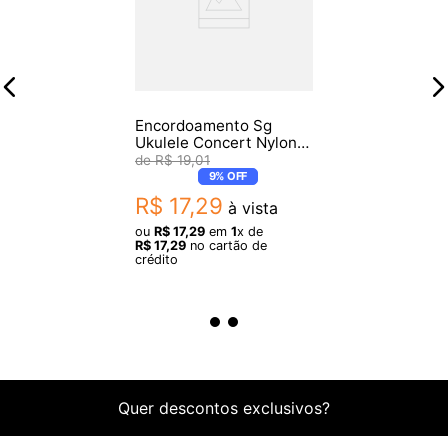
Encordoamento Sg
Ukulele Concert Nylon
10982
R$
19
,
01
9%
OFF
R$
17
,
29
à vista
ou
R$
17
,
29
em
1
x de
R$
17
,
29
no cartão de
crédito
Quer descontos exclusivos?