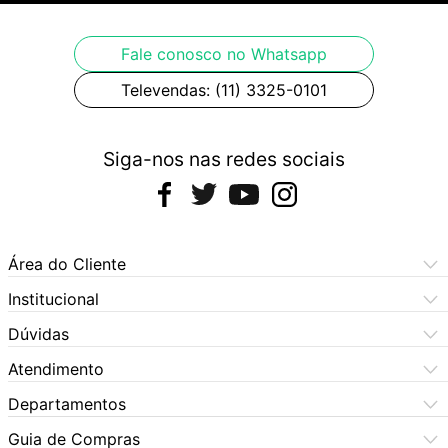
Fale conosco no Whatsapp
Televendas: (11) 3325-0101
Siga-nos nas redes sociais
Área do Cliente
Meus Pedidos
Institucional
Meus Dados
Central de Atendimento
Dúvidas
Dúvidas Frequentes
Como Comprar
Atendimento
Formas de Pagamento
Dúvidas Frequentes
(11) 3060-6100
Departamentos
Política de Privacidade
Segunda à sexta das 9h às 17:30h
Política de Cookies
Automotivo
X5 Rua do Seminário
Sábados das 9h às 17h
Quem Somos
Guia de Compras
Política de Privacidade