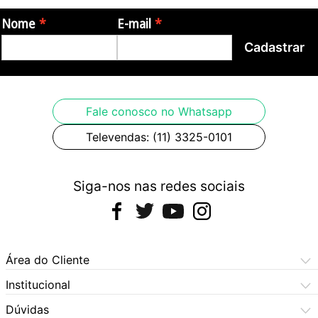
Imagens meramente ilustrativas.
Nome
E-mail
Cadastrar
Fale conosco no Whatsapp
Televendas: (11) 3325-0101
Siga-nos nas redes sociais
Área do Cliente
Meus Pedidos
Institucional
Meus Dados
Central de Atendimento
Dúvidas