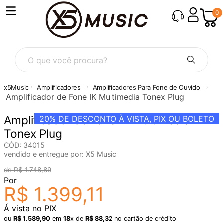
0
O que você procura?
Amplificadores
Amplificadores Para Fone de Ouvido
Amplificador de Fone IK Multimedia Tonex Plug
Amplificador de Fone IK Multimedia
20%
DE DESCONTO À VISTA, PIX OU BOLETO
Tonex Plug
CÓD
:
34015
vendido e entregue por:
X5 Music
R$
1
.
748
,
89
Por
R$
1
.
399
,
11
Á vista no PIX
ou
R$
1
.
589
,
90
em
18
x de
R$
88
,
32
no cartão de crédito