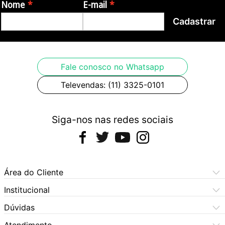
Nome
E-mail
Cadastrar
Fale conosco no Whatsapp
Televendas: (11) 3325-0101
Siga-nos nas redes sociais
Área do Cliente
Meus Pedidos
Institucional
Meus Dados
Central de Atendimento
Dúvidas
Dúvidas Frequentes
Como Comprar