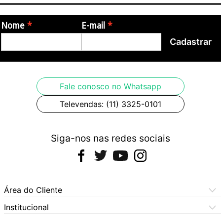
Nome
E-mail
Cadastrar
Fale conosco no Whatsapp
Televendas: (11) 3325-0101
Siga-nos nas redes sociais
Área do Cliente
Meus Pedidos
Institucional
Meus Dados
Central de Atendimento