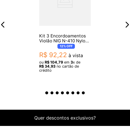
Comprimento mínimo: 850mm
Kit 3 Encordoamentos
Violão NIG N-410 Nylon
Alta Tensão
12%
OFF
R$
92
,
22
à vista
ou
R$
104
,
79
em
3
x de
R$
34
,
93
no cartão de
crédito
Quer descontos exclusivos?