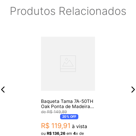
Produtos Relacionados
Baqueta Tama 7A-50TH
Oak Ponta de Madeira
Par
R$
149
,
89
20%
OFF
R$
119
,
91
à vista
ou
R$
136
,
26
em
4
x de