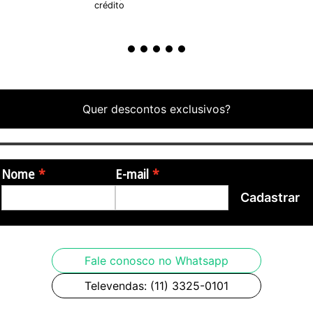
crédito
* GARANTIA DE 90 DIAS.
Quer descontos exclusivos?
Nome
E-mail
Cadastrar
Fale conosco no Whatsapp
Televendas: (11) 3325-0101