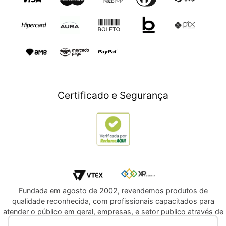
Dia dos Namorados
Esporte e Lazer
Presente para Mães
TV e Áudio
Presente para Pais
Construção e Jardim
Presentes para Natal
Games
Outlet
Informática
Crédito Digital
Móveis
Crédito Pessoal
Certificado e Segurança
Utilidades Domésticas
Compre e Doe
Navegue por Marcas
Fundada em agosto de 2002, revendemos produtos de
qualidade reconhecida, com profissionais capacitados para
atender o público em geral, empresas, e setor publico através de
licitações e compras diretas. Oferecemos a você, a