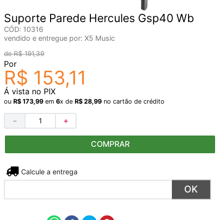
Suporte Parede Hercules Gsp40 Wb
CÓD
:
10316
vendido e entregue por:
X5 Music
R$
191
,
39
Por
R$
153
,
11
Á vista no PIX
ou
R$
173
,
99
em
6
x de
R$
28
,
99
no cartão de crédito
－
＋
COMPRAR
Não sei meu CEP