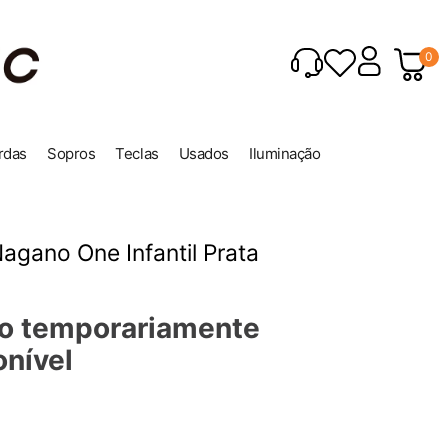
0
rdas
Sopros
Teclas
Usados
Iluminação
Nagano One Infantil Prata
o temporariamente
onível