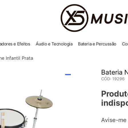
adores e Efeitos
Áudio e Tecnologia
Bateria e Percussão
Co
e Infantil Prata
Bateria 
CÓD
:
19296
Produt
indisp
Avise-me