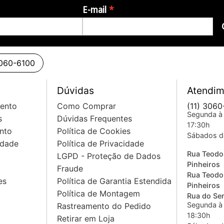
E-mail
3060-6100
Dúvidas
Atendim
mento
Como Comprar
(11) 3060
Segunda à 
s
Dúvidas Frequentes
17:30h
nto
Política de Cookies
Sábados d
idade
Política de Privacidade
Rua Teodo
LGPD - Proteção de Dados
Pinheiros
Fraude
Rua Teodo
es
Política de Garantia Estendida
Pinheiros
Política de Montagem
Rua do Sem
Segunda à 
Rastreamento do Pedido
18:30h
Retirar em Loja