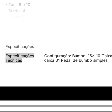
- Tons 8 e 10
- Surdo 14
- Caixa 12
- 1 Máquina de chimbau
- 1 Estante de prato
- 1 Pedal de bumbo
- Banco e pratos
Especificações
Especificações
Configuração: Bumbo: 15x 10 Caixa
Técnicas
caixa 01 Pedal de bumbo simples