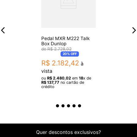
Pedal MXR M222 Talk
Box Dunlop
R$
2
.
728
,
02
20%
OFF
R$
2
.
182
,
42
à
vista
ou
R$
2
.
480
,
02
em
18
x de
R$
137
,
77
no cartão de
crédito
Quer descontos exclusivos?