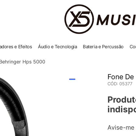
adores e Efeitos
Áudio e Tecnologia
Bateria e Percussão
Co
Behringer Hps 5000
Fone De
CÓD
:
05377
Produt
indisp
Avise-me