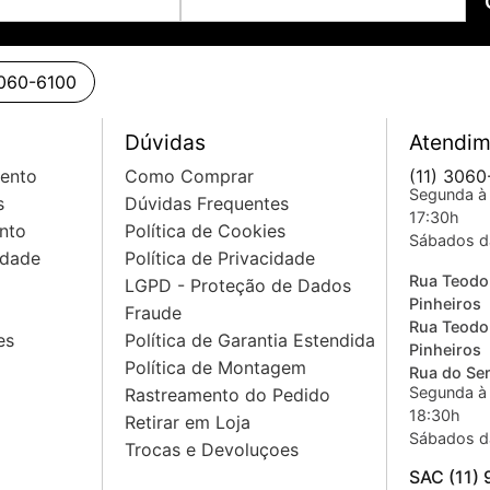
3060-6100
Dúvidas
Atendim
mento
Como Comprar
(11) 3060
Segunda à 
s
Dúvidas Frequentes
17:30h
nto
Política de Cookies
Sábados d
idade
Política de Privacidade
Rua Teodo
LGPD - Proteção de Dados
Pinheiros
Fraude
Rua Teodo
es
Política de Garantia Estendida
Pinheiros
Política de Montagem
Rua do Sem
Segunda à 
Rastreamento do Pedido
18:30h
Retirar em Loja
Sábados d
Trocas e Devoluçoes
SAC (11)