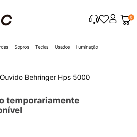
0
rdas
Sopros
Teclas
Usados
Iluminação
 Ouvido Behringer Hps 5000
o temporariamente
onível