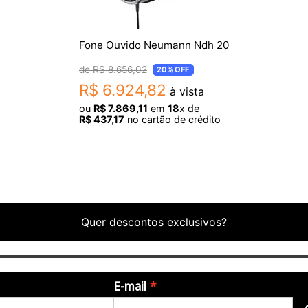
Fone Ouvido Neumann Ndh 20
R$
8
.
656
,
02
20%
OFF
R$
6
.
924
,
82
à vista
ou
R$
7
.
869
,
11
em
18
x de
R$
437
,
17
no cartão de crédito
Quer descontos exclusivos?
E-mail