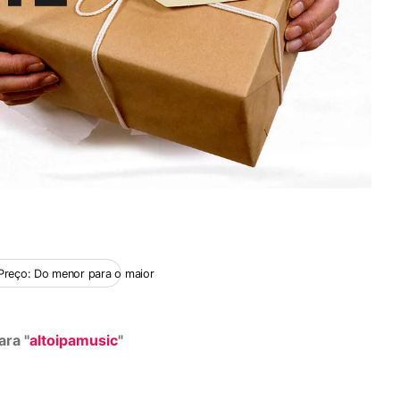
nor
Preço: Do menor para o maior
ra "
altoipamusic
"