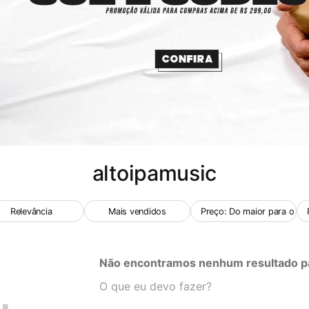
altoipamusic
Relevância
Mais vendidos
Preço: Do maior para o me
Não encontramos nenhum resultado pa
O que eu devo fazer?