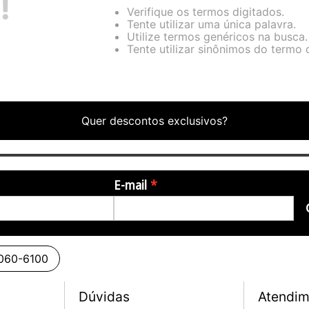
!
Verifique os termos digitados.
Tente utilizar uma única palavra.
Utilize termos genéricos na busca.
Tente utilizar sinônimos do termo 
Quer descontos exclusivos?
E-mail
3060-6100
Dúvidas
Atendim