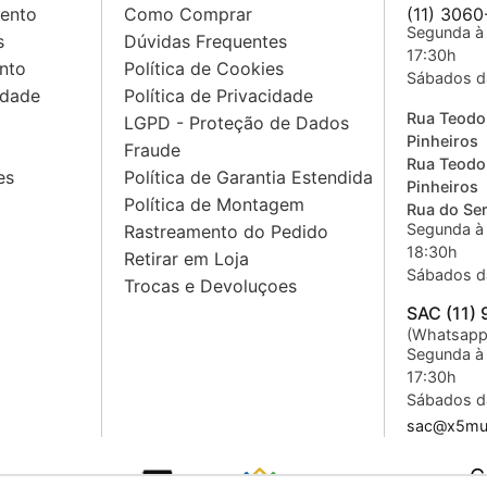
mento
Como Comprar
(11) 3060
Segunda à 
s
Dúvidas Frequentes
17:30h
nto
Política de Cookies
Sábados d
idade
Política de Privacidade
Rua Teodo
LGPD - Proteção de Dados
Pinheiros
Fraude
Rua Teodo
es
Política de Garantia Estendida
Pinheiros
Política de Montagem
Rua do Sem
Segunda à 
Rastreamento do Pedido
18:30h
Retirar em Loja
Sábados d
Trocas e Devoluçoes
SAC (11)
(Whatsapp
Segunda à 
17:30h
Sábados d
sac@x5mus
C