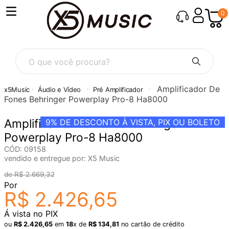
0
Amplificador De
Áudio e Vídeo
Pré Amplificador
Fones Behringer Powerplay Pro-8 Ha8000
Amplificador De Fones Behringer
9%
DE DESCONTO À VISTA, PIX OU BOLETO
Powerplay Pro-8 Ha8000
CÓD
:
09158
vendido e entregue por:
X5 Music
R$
2
.
669
,
32
Por
R$
2
.
426
,
65
Á vista no PIX
ou
R$
2
.
426
,
65
em
18
x de
R$
134
,
81
no cartão de crédito