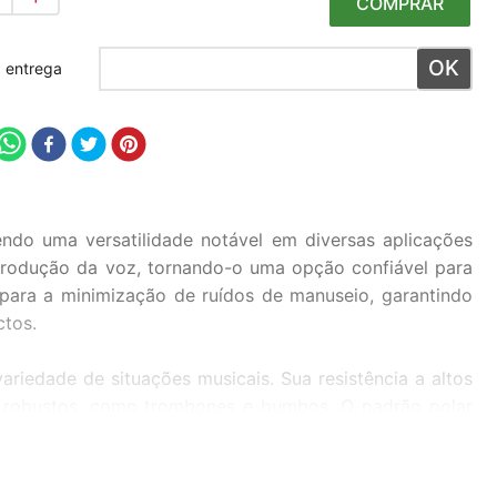
COMPRAR
 meu CEP
ndo uma versatilidade notável em diversas aplicações
produção da voz, tornando-o uma opção confiável para
e para a minimização de ruídos de manuseio, garantindo
ctos.
iedade de situações musicais. Sua resistência a altos
ns robustos, como trombones e bumbos. O padrão polar
nora e minimizando a captação de ruídos indesejados