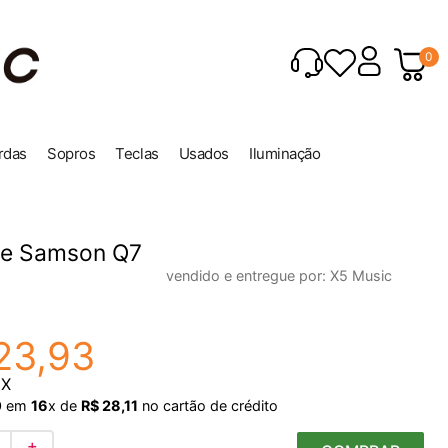
0
rdas
Sopros
Teclas
Usados
Iluminação
ne Samson Q7
vendido e entregue por:
X5 Music
23
,
93
IX
0
em
16
x de
R$
28
,
11
no cartão de crédito
＋