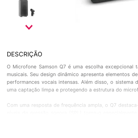
DESCRIÇÃO
O Microfone Samson Q7 é uma escolha excepcional tan
musicais. Seu design dinâmico apresenta elementos d
performances vocais intensas. Além disso, o sistema d
uma captação limpa e protegendo a estrutura do micro
Com uma resposta de frequência ampla, o Q7 destaca-s
níveis de pressão sonora (SPL) torna-o especialment
super-cardioide do microfone é um diferencial, cap
provenientes de outras direções.