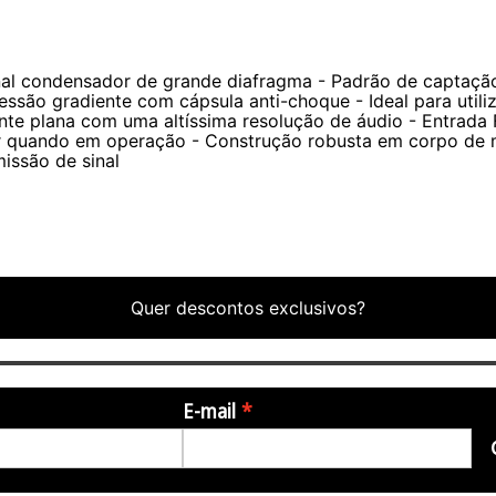
a excelência, com um padrão polar super-cardioide, res
XLR folheada a ouro. Essas características, aliadas ao a
resentações ao vivo e estúdio.
al condensador de grande diafragma - Padrão de captação
essão gradiente com cápsula anti-choque - Ideal para utili
te plana com uma altíssima resolução de áudio - Entrada F
 quando em operação - Construção robusta em corpo de me
issão de sinal
Quer descontos exclusivos?
E-mail