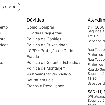
3060-6100
Dúvidas
Atendim
mento
Como Comprar
(11) 3060
Segunda à 
s
Dúvidas Frequentes
17:30h
nto
Política de Cookies
Sábados d
idade
Política de Privacidade
Rua Teodo
LGPD - Proteção de Dados
Pinheiros
Fraude
Rua Teodo
es
Política de Garantia Estendida
Pinheiros
Política de Montagem
Rua do Sem
Segunda à 
Rastreamento do Pedido
18:30h
Retirar em Loja
Sábados d
Trocas e Devoluçoes
SAC (11)
(Whatsapp
Segunda à 