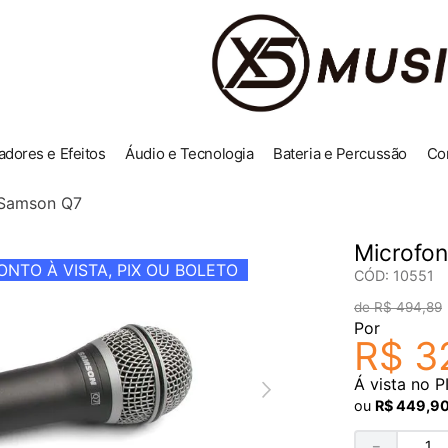
adores e Efeitos
Áudio e Tecnologia
Bateria e Percussão
Co
 Samson Q7
Microfo
NTO À VISTA, PIX OU BOLETO
CÓD
:
10551
R$
494
,
89
Por
R$
3
Á vista no P
ou
R$
449
,
9
－