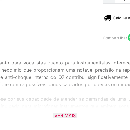
Não sei
Compartilhar
to para vocalistas quanto para instrumentistas, oferece
e neodímio que proporcionam uma notável precisão na re
e anti-choque interno do Q7 contribui significativament
fone contra possíveis danos causados por quedas ou impa
e por sua capacidade de atender às demandas de uma var
e indicado para microfonar instrumentos que emitem so
turando o som de forma ampla diretamente da fonte so
VER MAIS