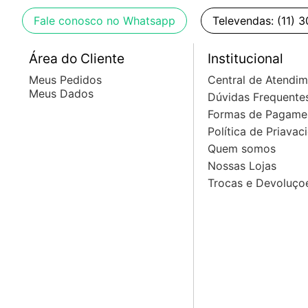
Fale conosco no Whatsapp
Televendas: (11) 
Garantia:
Área do Cliente
Institucional
- 12 meses de garantia pelo fabricante
Meus Pedidos
Central de Atendi
Meus Dados
Dúvidas Frequente
Origem: China
Formas de Pagame
Política de Priavac
Fotos meramente ilustrativas.
Quem somos
Nossas Lojas
Trocas e Devoluço