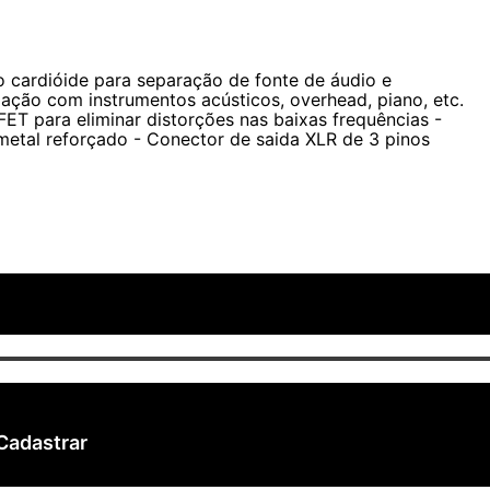
posta de frequência de 80 Hz a 12 kHz, máximo SPL de
nti-choque interno, reforçam a reputação do Q7 como um
 cardióide para separação de fonte de áudio e
zação com instrumentos acústicos, overhead, piano, etc.
ET para eliminar distorções nas baixas frequências -
tal reforçado - Conector de saida XLR de 3 pinos
Cadastrar