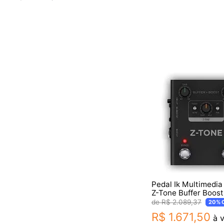
Pedal Ik Multimedi
Z-Tone Buffer Boost
R$
2
.
089
,
37
20%
R$
1
.
671
,
50
à v