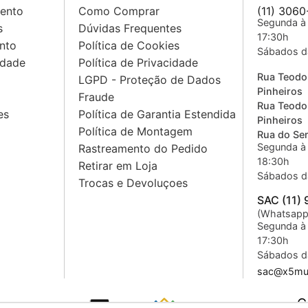
mento
Como Comprar
(11) 3060
Segunda à 
s
Dúvidas Frequentes
17:30h
nto
Política de Cookies
Sábados d
idade
Política de Privacidade
Rua Teodo
LGPD - Proteção de Dados
Pinheiros
Fraude
Rua Teodo
es
Política de Garantia Estendida
Pinheiros
Política de Montagem
Rua do Sem
Segunda à 
Rastreamento do Pedido
18:30h
Retirar em Loja
Sábados d
Trocas e Devoluçoes
SAC (11)
(Whatsapp
Segunda à 
17:30h
Sábados d
sac@x5mus
C