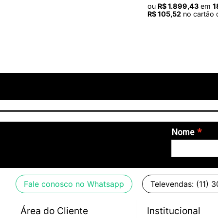
ou
R$
1
.
899
,
43
em
1
R$
105
,
52
no cartão 
Nome
Fale conosco no Whatsapp
Televendas: (11) 
Área do Cliente
Institucional