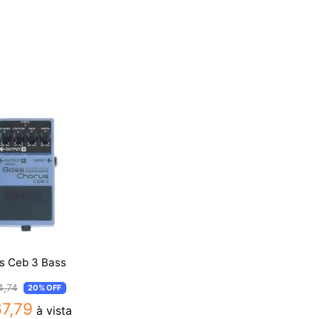
s Ceb 3 Bass
4
,
74
20%
OFF
67
,
79
à vista