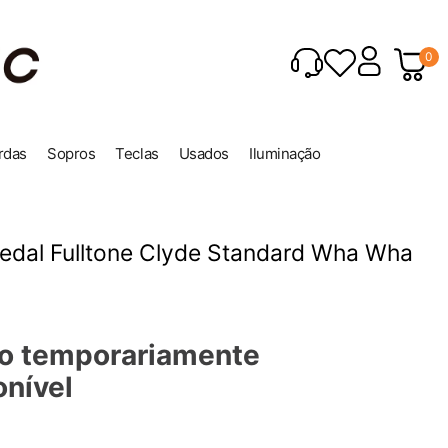
0
rdas
Sopros
Teclas
Usados
Iluminação
Pedal Fulltone Clyde Standard Wha Wha
o temporariamente
onível