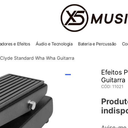
adores e Efeitos
Áudio e Tecnologia
Bateria e Percussão
Co
e Clyde Standard Wha Wha Guitarra
Efeitos 
Guitarra
CÓD
:
11021
Produt
indisp
Avise-me