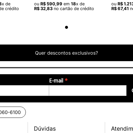
8
x de
ou
R$
590
,
99
em
18
x de
ou
R$
1
.
21
de crédito
R$
32
,
83
no cartão de crédito
R$
67
,
41
no
Quer descontos exclusivos?
E-mail
3060-6100
Dúvidas
Atendim