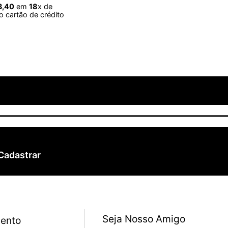
3
,
40
em
18
x de
 cartão de crédito
Cadastrar
Seja Nosso Amigo
ento