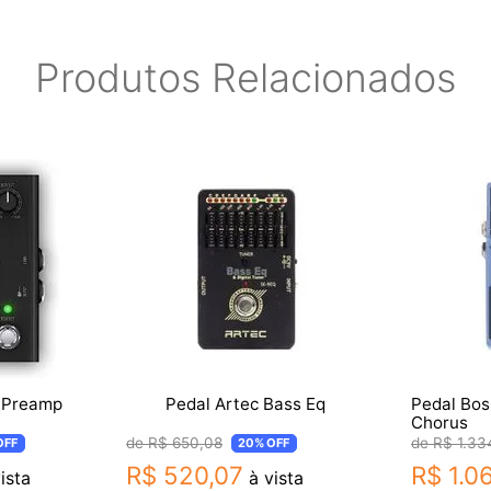
Produtos Relacionados
a Preamp
Pedal Artec Bass Eq
Pedal Bos
Chorus
R$
650
,
08
R$
1
.
33
OFF
20%
OFF
R$
520
,
07
R$
1
.
0
ista
à vista