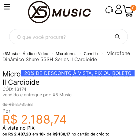
0
O que você procura?
Microfone
Áudio e Vídeo
Microfones
Com fio
Dinâmico Shure 55SH Series II Cardioide
Microfone Dinâmico Shure 55SH Series
20%
DE DESCONTO À VISTA, PIX OU BOLETO
II Cardioide
CÓD
:
13174
vendido e entregue por:
X5 Music
R$
2
.
735
,
92
Por
R$
2
.
188
,
74
Á vista no PIX
ou
R$
2
.
487
,
20
em
18
x de
R$
138
,
17
no cartão de crédito