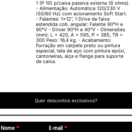
1 (P 10) p/caixa passiva externa (8 ohms).
Antera CP 12.1 A vem acompanhada de um cabo de força e um
- Alimentação: Automática 120/230 V
certificado de garantia, oferecendo tudo o que você precisa
(50/60 Hz) com acionamento Soft Start.
para começar a usar imediatamente
- Falantes: 1x12”, 1 Drive de faixa
estendida cob. angular: Falante 90°H e
90°V - Driver 90°H e 40°V - Dimensões
Especificações Técnicas:
(mm): L = 420, A = 595, P = 385, TR =
300 Peso: 16,4 kg. - Acabamento:
Forração em carpete preto ou pintura
- Modelo: Caixa Ativa Antera CP 12.1 A
especial, tela de aço com pintura epóxi,
- Tipo: Caixa Trapezoidal de 2 vias Amplificadas
cantoneiras, alça e flange para suporte
de caixa.
- Potência do Amplificador: 180 W RMS (4 ohms) / 120 W RMS
(8 ohms)
- Resposta de Frequência: 55 Hz a 18 kHz
- Sistema de Proteção: DCO (Dynamic Compressor Output),
proteção DC e auto rampa
- Entradas:
Quer descontos exclusivos?
- Canal 1: 1 Mic (P10), 1 Line (P10) balanceadas com controle de
volume, High, Mid, Low (+/- 15 dB)
- Canal 2: 1 Mic (P10), 1 Line (P10) balanceadas com controle
Nome
E-mail
de volume, High, Mid, Low (+/- 15 dB)