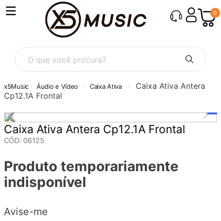
0
O que você procura?
Caixa Ativa Antera
Áudio e Vídeo
Caixa Ativa
Cp12.1A Frontal
Caixa Ativa Antera Cp12.1A Frontal
CÓD
:
06125
Produto temporariamente
indisponível
Avise-me