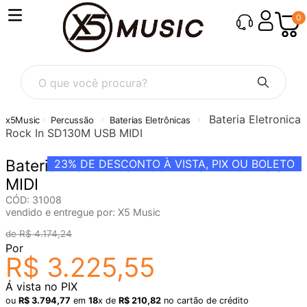
0
O que você procura?
Bateria Eletronica
Percussão
Baterias Eletrônicas
Rock In SD130M USB MIDI
Bateria Eletronica Rock In SD130M USB
23%
DE DESCONTO À VISTA, PIX OU BOLETO
MIDI
CÓD
:
31008
vendido e entregue por:
X5 Music
R$
4
.
174
,
24
Por
R$
3
.
225
,
55
Á vista no PIX
ou
R$
3
.
794
,
77
em
18
x de
R$
210
,
82
no cartão de crédito