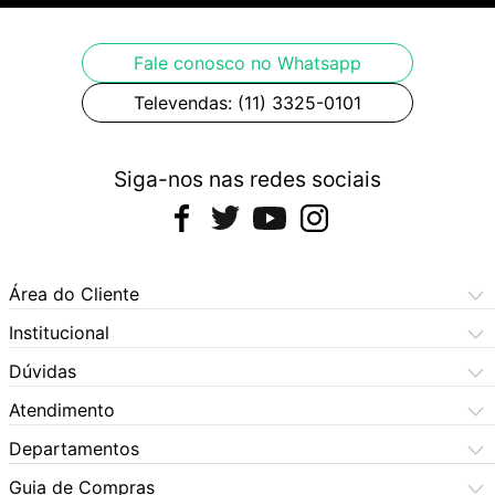
Fale conosco no Whatsapp
Televendas: (11) 3325-0101
Siga-nos nas redes sociais
Área do Cliente
Meus Pedidos
Institucional
Meus Dados
Central de Atendimento
Dúvidas
Dúvidas Frequentes
Como Comprar
Atendimento
Formas de Pagamento
Dúvidas Frequentes
(11) 3060-6100
Departamentos
Política de Privacidade
Segunda à sexta das 9h às 17:30h
Política de Cookies
Automotivo
X5 Rua do Seminário
Sábados das 9h às 17h
Quem Somos
Guia de Compras
Política de Privacidade