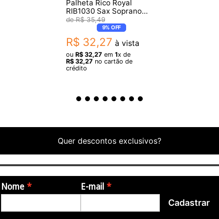
Palheta Rico Royal
RIB1030 Sax Soprano
3.0
R$
35
,
49
9%
OFF
R$
32
,
27
à vista
ou
R$
32
,
27
em
1
x de
R$
32
,
27
no cartão de
crédito
Quer descontos exclusivos?
Nome
E-mail
Cadastrar