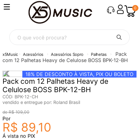
0
O que você procura?
Pack
Acessórios
Acessórios Sopro
Palhetas
com 12 Palhetas Heavy de Celulose BOSS BPK-12-BH
18%
DE DESCONTO À VISTA, PIX OU BOLETO
Pack com 12 Palhetas Heavy de
Celulose BOSS BPK-12-BH
CÓD
:
BPK-12-CH
vendido e entregue por:
Roland Brasil
R$
109
,
00
Por
R$
89
,
10
Á vista no PIX