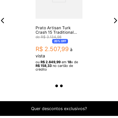
- Marca: ArtisanTurk Cymbals
- Série: Creole
- Tipo: Crash
Prato Artisan Turk
- Tamanho: 16 polegadas
Crash 15 Traditional
Series
R$
3
.
134
,
98
- Acabamento: Envelhecido
20%
OFF
R$
2
.
507
,
99
à
Dimensões Aproximadas:
vista
ou
R$
2
.
849
,
99
em
18
x de
- Diâmetro: 16 polegadas (40,64 cm)
R$
158
,
33
no cartão de
crédito
Itens Inclusos:
- 1 PRATO ARTISAN TURK CRASH 16 CREOLE SERIES
Garantia
Quer descontos exclusivos?
- 3 meses de garantia pelo fabricante