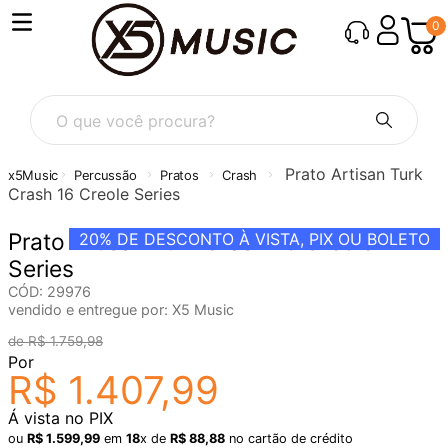
0
O que você procura?
Prato Artisan Turk
Percussão
Pratos
Crash
Crash 16 Creole Series
Prato Artisan Turk Crash 16 Creole
20%
DE DESCONTO À VISTA, PIX OU BOLETO
Series
CÓD
:
29976
vendido e entregue por:
X5 Music
R$
1
.
759
,
98
Por
R$
1
.
407
,
99
Á vista no PIX
ou
R$
1
.
599
,
99
em
18
x de
R$
88
,
88
no cartão de crédito