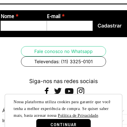
Origem
Nome
E-mail
Cadastrar
- Istambul, Turquia
Fotos meramente ilustrativas
Fale conosco no Whatsapp
Televendas: (11) 3325-0101
Siga-nos nas redes sociais
Nossa plataforma utiliza cookies para garantir que você
tenha a melhor experiência de compra. Se quiser saber
Área do Cliente
mais, basta acessar nossa
Política de Privacidade
.
Meus Pedidos
Institucional
CONTINUAR
Meus Dados