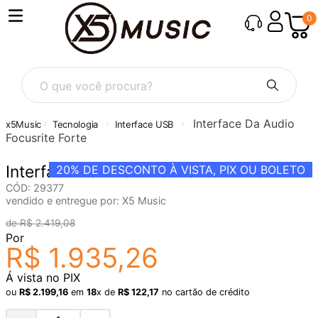
0
O que você procura?
Interface Da Audio
Tecnologia
Interface USB
Focusrite Forte
Interface Da Audio Focusrite Forte
20%
DE DESCONTO À VISTA, PIX OU BOLETO
CÓD
:
29377
vendido e entregue por:
X5 Music
R$
2
.
419
,
08
Por
R$
1
.
935
,
26
Á vista no PIX
ou
R$
2
.
199
,
16
em
18
x de
R$
122
,
17
no cartão de crédito