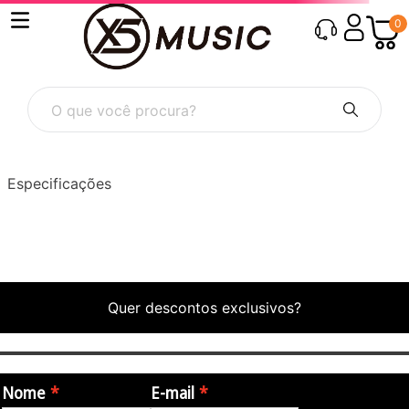
0
O que você procura?
Especificações
Quer descontos exclusivos?
Nome
E-mail