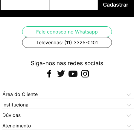
Cadastrar
Fale conosco no Whatsapp
Televendas: (11) 3325-0101
Siga-nos nas redes sociais
Área do Cliente
Meus Pedidos
Institucional
Meus Dados
Central de Atendimento
Dúvidas
Dúvidas Frequentes
Como Comprar
Atendimento
Formas de Pagamento
Dúvidas Frequentes
(11) 3060-6100