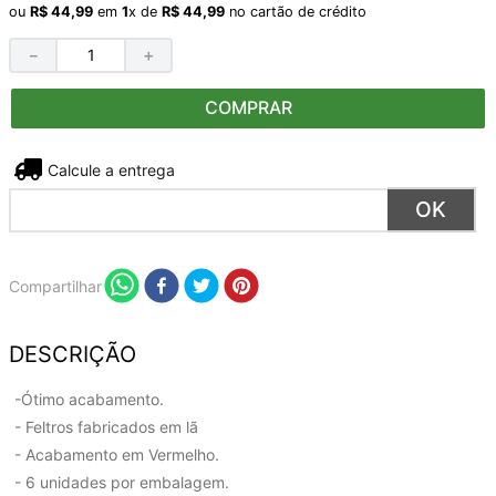
ou
R$
44
,
99
em
1
x de
R$
44
,
99
no cartão de crédito
－
＋
COMPRAR
Não sei meu CEP
Compartilhar
DESCRIÇÃO
-Ótimo acabamento.
- Feltros fabricados em lã
- Acabamento em Vermelho.
- 6 unidades por embalagem.