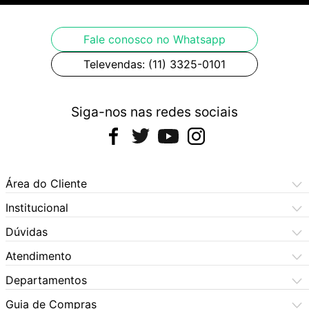
Fale conosco no Whatsapp
Televendas: (11) 3325-0101
Siga-nos nas redes sociais
Área do Cliente
Meus Pedidos
Institucional
Meus Dados
Central de Atendimento
Dúvidas
Dúvidas Frequentes
Como Comprar
Atendimento
Formas de Pagamento
Dúvidas Frequentes
(11) 3060-6100
Departamentos
Política de Privacidade
Segunda à sexta das 9h às 17:30h
Política de Cookies
Automotivo
X5 Rua do Seminário
Sábados das 9h às 17h
Quem Somos
Guia de Compras
Política de Privacidade