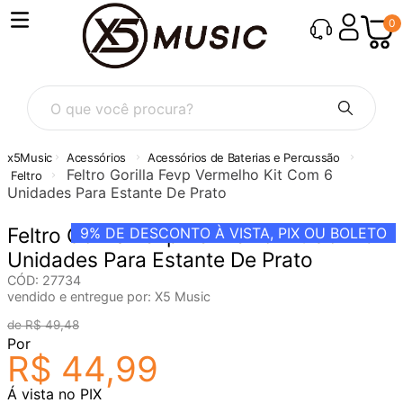
0
O que você procura?
Acessórios
Acessórios de Baterias e Percussão
Feltro Gorilla Fevp Vermelho Kit Com 6
Feltro
Unidades Para Estante De Prato
Feltro Gorilla Fevp Vermelho Kit Com 6
9%
DE DESCONTO À VISTA, PIX OU BOLETO
Unidades Para Estante De Prato
CÓD
:
27734
vendido e entregue por:
X5 Music
R$
49
,
48
Por
R$
44
,
99
Á vista no PIX