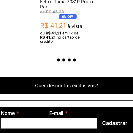
Feltro Tama 7081P Prato
Par
R$
45
,
33
9%
OFF
R$
41
,
21
à vista
ou
R$
41
,
21
em
1
x de
R$
41
,
21
no cartão de
crédito
Quer descontos exclusivos?
Nome
E-mail
Cadastrar