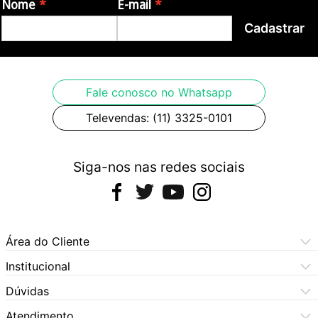
Nome
E-mail
- Alimentação: ponta com centro negativo de 9V (não
Cadastrar
acompanha fonte de energia)
Fale conosco no Whatsapp
Televendas: (11) 3325-0101
Siga-nos nas redes sociais
Área do Cliente
Meus Pedidos
Institucional
Meus Dados
Central de Atendimento
Dúvidas
Dúvidas Frequentes
Como Comprar
Atendimento