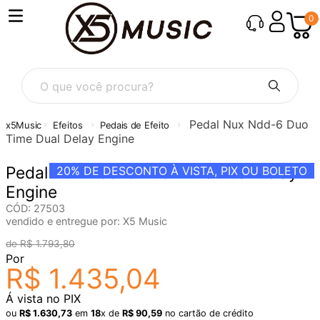
0
O que você procura?
Pedal Nux Ndd-6 Duo
Efeitos
Pedais de Efeito
Time Dual Delay Engine
Pedal Nux Ndd-6 Duo Time Dual Delay
20%
DE DESCONTO À VISTA, PIX OU BOLETO
Engine
CÓD
:
27503
vendido e entregue por:
X5 Music
R$
1
.
793
,
80
Por
R$
1
.
435
,
04
Á vista no PIX
ou
R$
1
.
630
,
73
em
18
x de
R$
90
,
59
no cartão de crédito