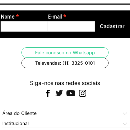
Itens Inclusos:
Nome
E-mail
Cadastrar
- Pedal Nux NDD-6 Duo Time Dual Delay Engine
- Manual do Usuário
Garantia:
Fale conosco no Whatsapp
Televendas: (11) 3325-0101
- 12 meses de garantia pelo fabricante
Origem: China
Siga-nos nas redes sociais
Fotos meramente ilustrativas.
Área do Cliente
Meus Pedidos
Institucional
Meus Dados