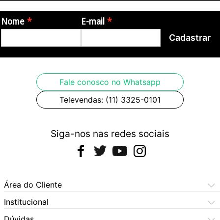
fonte de alimentação fantasma. Pode ser conectado a um Mac,
Nome
E-mail
PC, iPhone, iPad, iPod touch usando uma interface como iRig
Pro Duo , iRig Pro ou iRig Pre .
Cadastrar
Fale conosco no Whatsapp
Televendas: (11) 3325-0101
Siga-nos nas redes sociais
Área do Cliente
Meus Pedidos
Institucional
Meus Dados
Central de Atendimento
Dúvidas