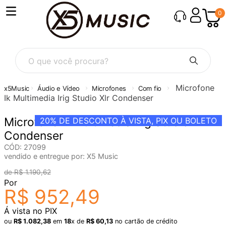
0
O que você procura?
Microfone
Áudio e Vídeo
Microfones
Com fio
Ik Multimedia Irig Studio Xlr Condenser
Microfone Ik Multimedia Irig Studio Xlr
20%
DE DESCONTO À VISTA, PIX OU BOLETO
Condenser
CÓD
:
27099
vendido e entregue por:
X5 Music
R$
1
.
190
,
62
Por
R$
952
,
49
Á vista no PIX
ou
R$
1
.
082
,
38
em
18
x de
R$
60
,
13
no cartão de crédito