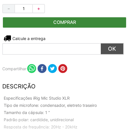
－
＋
COMPRAR
Não sei meu CEP
Compartilhar
DESCRIÇÃO
Especificações iRig Mic Studio XLR
Tipo de microfone: condensador, eletreto traseiro
Tamanho da cápsula: 1 ”
Padrão polar: cardióide, unidirecional
Resposta de frequência: 20Hz - 20kHz