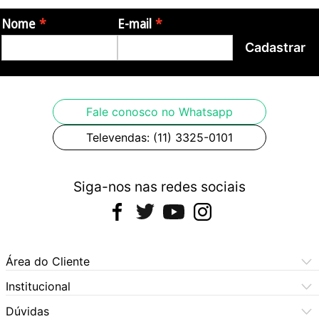
Nome
E-mail
Cadastrar
Fale conosco no Whatsapp
Televendas: (11) 3325-0101
Siga-nos nas redes sociais
Área do Cliente
Meus Pedidos
Institucional
Meus Dados
Central de Atendimento
Dúvidas