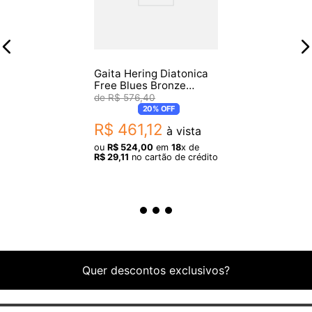
Gaita Hering Diatonica
Free Blues Bronze
Edition C Do Bz7020C
R$
576
,
40
Com Case
20%
OFF
R$
461
,
12
à vista
ou
R$
524
,
00
em
18
x de
R$
29
,
11
no cartão de crédito
Quer descontos exclusivos?