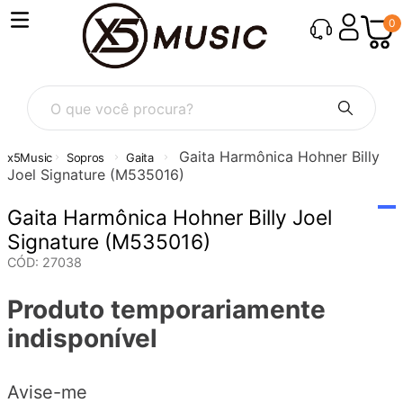
0
O que você procura?
Gaita Harmônica Hohner Billy
Sopros
Gaita
Joel Signature (M535016)
Gaita Harmônica Hohner Billy Joel
Signature (M535016)
CÓD
:
27038
Produto temporariamente
indisponível
Avise-me