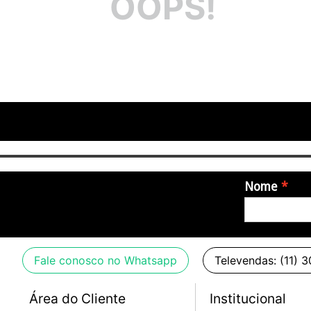
OOPS!
Nome
Fale conosco no Whatsapp
Televendas: (11) 
Área do Cliente
Institucional