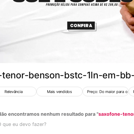
-tenor-benson-bstc-1ln-em-bb
Relevância
Mais vendidos
Preço: Do maior para o me
Não encontramos nenhum resultado para "
saxofone-teno
 que eu devo fazer?