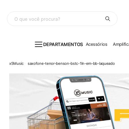
O que você procura?
DEPARTAMENTOS
Acessórios
Amplific
saxofone-tenor-benson-bstc-1ln-em-bb-laqueado