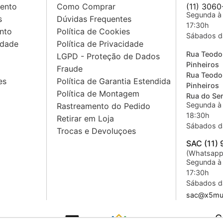
mento
Como Comprar
(11) 3060
Segunda à 
s
Dúvidas Frequentes
17:30h
nto
Política de Cookies
Sábados d
idade
Política de Privacidade
Rua Teodo
LGPD - Proteção de Dados
Pinheiros
Fraude
Rua Teodo
es
Política de Garantia Estendida
Pinheiros
Política de Montagem
Rua do Sem
Segunda à 
Rastreamento do Pedido
18:30h
Retirar em Loja
Sábados d
Trocas e Devoluçoes
SAC (11)
(Whatsapp
Segunda à 
17:30h
Sábados d
sac@x5mus
C