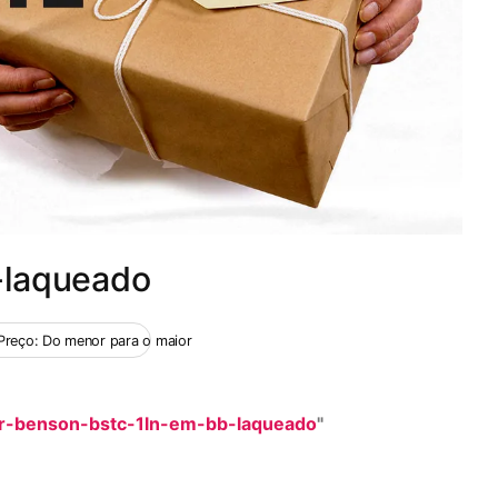
-laqueado
nor
Preço: Do menor para o maior
r-benson-bstc-1ln-em-bb-laqueado
"