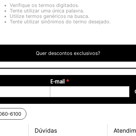
Verifique os termos digitados.
Tente utilizar uma única palavra.
Utilize termos genéricos na busca.
Tente utilizar sinônimos do termo desejado.
Quer descontos exclusivos?
E-mail
3060-6100
Dúvidas
Atendim