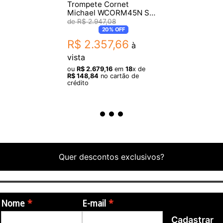
Trompete Cornet
Michael WCORM45N Sib
Laqueado
R$
2
.
947
,
08
20%
OFF
R$
2
.
357
,
66
à
vista
ou
R$
2
.
679
,
16
em
18
x de
R$
148
,
84
no cartão de
crédito
Quer descontos exclusivos?
Nome
E-mail
Cadastrar