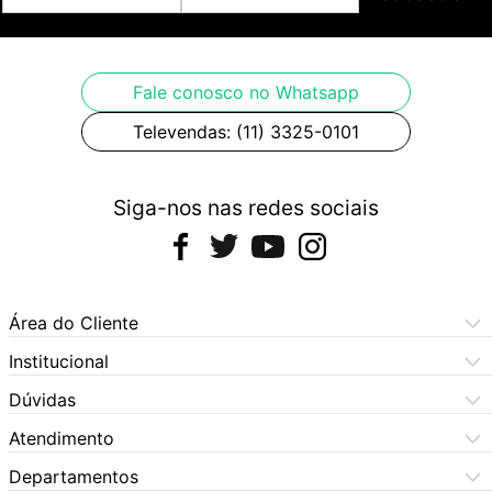
Fale conosco no Whatsapp
Televendas: (11) 3325-0101
Siga-nos nas redes sociais
Área do Cliente
Meus Pedidos
Institucional
Meus Dados
Central de Atendimento
Dúvidas
Dúvidas Frequentes
Como Comprar
Atendimento
Formas de Pagamento
Dúvidas Frequentes
(11) 3060-6100
Departamentos
Política de Privacidade
Segunda à sexta das 9h às 17:30h
Política de Cookies