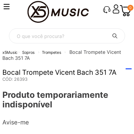
0
O que você procura?
Bocal Trompete Vicent
Sopros
Trompetes
Bach 351 7A
Bocal Trompete Vicent Bach 351 7A
CÓD
:
26393
Produto temporariamente
indisponível
Avise-me