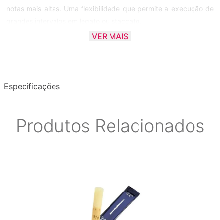
notas mais altas. Uma flexibilidade que permite a execução de
grandes intervalos em legato ou staccato.
VER MAIS
• Dureza: 1,5
• Material: Cana
• Espessura da Ponta: 0,09mm
• Espessura do Talão: 2,8mm
Especificações
Produtos Relacionados