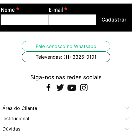
Nome
E-mail
Cadastrar
Fale conosco no Whatsapp
Televendas: (11) 3325-0101
Siga-nos nas redes sociais
Área do Cliente
Meus Pedidos
Institucional
Meus Dados
Central de Atendimento
Dúvidas