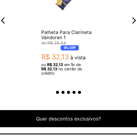
Palheta Para Clarineta
Vandoren 1
R$
35
,
34
9%
OFF
R$
32
,
13
à vista
ou
R$
32
,
13
em
1
x de
R$
32
,
13
no cartão de
crédito
Quer descontos exclusivos?