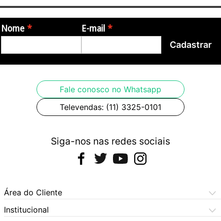
Nome
E-mail
Cadastrar
Fale conosco no Whatsapp
Televendas: (11) 3325-0101
Siga-nos nas redes sociais
Área do Cliente
Meus Pedidos
Institucional
Meus Dados