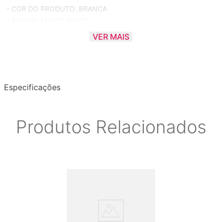
- COR DO PRODUTO: BRANCA
- TECIDO: MATTE WHITE
- CONTROLE MANUAL (COM FIO)
VER MAIS
- PESO DO PRODUTO: 9.0 KG
- POLEGADAS: 106?
Especificações
Produtos Relacionados