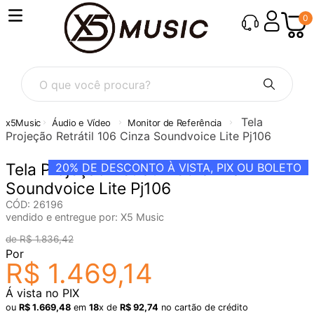
0
O que você procura?
Tela
Áudio e Vídeo
Monitor de Referência
Projeção Retrátil 106 Cinza Soundvoice Lite Pj106
Tela Projeção Retrátil 106 Cinza
20%
DE DESCONTO À VISTA, PIX OU BOLETO
Soundvoice Lite Pj106
CÓD
:
26196
vendido e entregue por:
X5 Music
R$
1
.
836
,
42
Por
R$
1
.
469
,
14
Á vista no PIX
ou
R$
1
.
669
,
48
em
18
x de
R$
92
,
74
no cartão de crédito