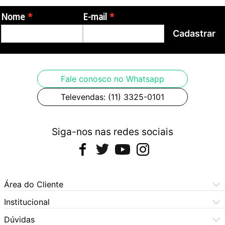
Nome
E-mail
Cadastrar
Fale conosco no Whatsapp
Televendas: (11) 3325-0101
Siga-nos nas redes sociais
Área do Cliente
Meus Pedidos
Institucional
Meus Dados
Central de Atendimento
Dúvidas