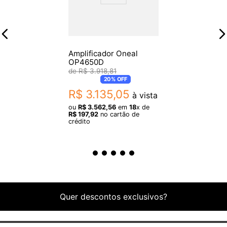
Especificações
- Channels 2
- Sensibilidade 1.4V
Amplificador Oneal
- Rated Power Output (per channel) 3000W 2O, 2100W 4O,
OP4650D
R$
3
.
918
,
81
1200W 8O
20%
OFF
- Signal to Noise Ratio (below rated 1 kHz power at 8 ohms) 103
R$
3
.
135
,
05
à vista
dB (A-weighted)
ou
R$
3
.
562
,
56
em
18
x de
- THD
R$
197
,
92
no cartão de
crédito
Quer descontos exclusivos?