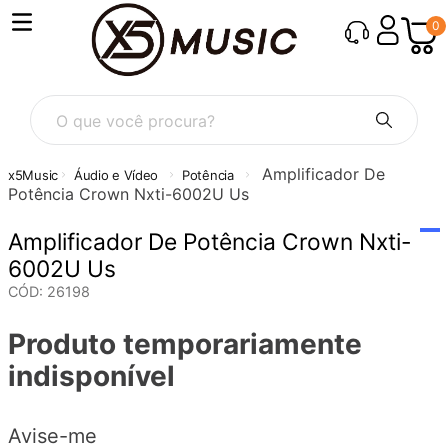
0
O que você procura?
Amplificador De
Áudio e Vídeo
Potência
Potência Crown Nxti-6002U Us
Amplificador De Potência Crown Nxti-
6002U Us
CÓD
:
26198
Produto temporariamente
indisponível
Avise-me