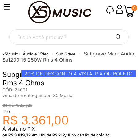
0
O que você procura?
Subgrave Mark Audio
Áudio e Vídeo
Sub Grave
Sa1200 15 250W Rms 4 Ohms
Subgrave Mark Audio Sa1200 15 250W
20%
DE DESCONTO À VISTA, PIX OU BOLETO
Rms 4 Ohms
CÓD
:
24031
vendido e entregue por:
X5 Music
R$
4
.
201
,
25
Por
R$
3
.
361
,
00
Á vista no PIX
ou
R$
3
.
819
,
32
em
18
x de
R$
212
,
18
no cartão de crédito