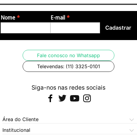
-?Chave seletora de voltagem e fusível de proteção;
-?Acabamento em resina para a caixa e pintura
Nome
E-mail
-eletrostática preta para a tela de proteção;
Cadastrar
-?Alças plásticas laterais;
-?Suporte plástico para tripé;
-?Construção mecânica robusta.
Fale conosco no Whatsapp
Televendas: (11) 3325-0101
Siga-nos nas redes sociais
Área do Cliente
Meus Pedidos
Institucional
Meus Dados