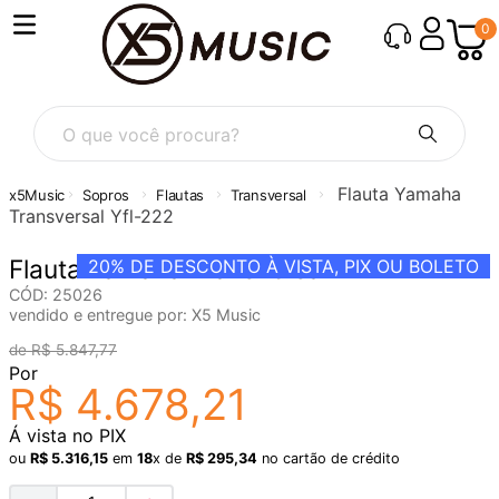
0
O que você procura?
Flauta Yamaha
Sopros
Flautas
Transversal
Transversal Yfl-222
Flauta Yamaha Transversal Yfl-222
20%
DE DESCONTO À VISTA, PIX OU BOLETO
CÓD
:
25026
vendido e entregue por:
X5 Music
R$
5
.
847
,
77
Por
R$
4
.
678
,
21
Á vista no PIX
ou
R$
5
.
316
,
15
em
18
x de
R$
295
,
34
no cartão de crédito