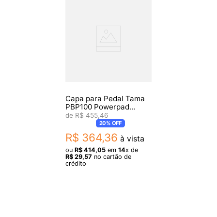
Capa para Pedal Tama
PBP100 Powerpad
Bumbo Simples
R$
455
,
46
20%
OFF
R$
364
,
36
à vista
ou
R$
414
,
05
em
14
x de
R$
29
,
57
no cartão de
crédito