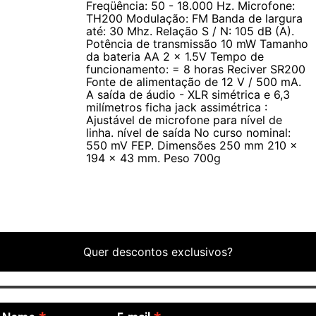
Freqüência: 50 - 18.000 Hz. Microfone:
Sistema de microfone Modelo KM200.
TH200 Modulação: FM Banda de largura
- Faixa de freqüências 200.
até: 30 Mhz. Relação S / N: 105 dB (A).
Potência de transmissão 10 mW Tamanho
- Frequência portadora: UHF 740-770 MHz.
da bateria AA 2 x 1.5V Tempo de
- Resposta de Freqüência: 50 - 18.000 Hz.
funcionamento: = 8 horas Reciver SR200
Fonte de alimentação de 12 V / 500 mA.
A saída de áudio - XLR simétrica e 6,3
Microfone: TH200
milímetros ficha jack assimétrica :
- Modulação: FM
Ajustável de microfone para nível de
linha. nível de saída No curso nominal:
- Banda de largura até: 30 Mhz.
550 mV FEP. Dimensões 250 mm 210 x
- Relação S / N: 105 dB (A).
194 x 43 mm. Peso 700g
- Potência de transmissão 10 mW
- Tamanho da bateria AA 2 x 1.5V
- Tempo de funcionamento: = 8 horas Reciver SR200
- Fonte de alimentação de 12 V / 500 mA.
- A saída de áudio - XLR simétrica e 6,3 milímetros ficha jack
Quer descontos exclusivos?
assimétrica :
- Ajustável de microfone para nível de linha. nível de saída
- No curso nominal: 550 mV FEP.