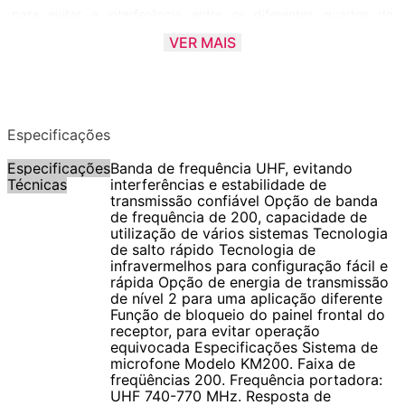
para evitar a interferência entre os diferentes quartos do
Karaoke Club. A tecnologia Leading Hopping permite a
VER MAIS
varredura automática para banda de freqüência limpa.
Tecnologia avançada de infravermelho, fornece uma
configuração fácil e rápida.
Especificações
ESPECIFICAÇÕES:
Especificações
Banda de frequência UHF, evitando
- Banda de frequência UHF, evitando interferências e
Técnicas
interferências e estabilidade de
estabilidade de transmissão confiável;
transmissão confiável Opção de banda
de frequência de 200, capacidade de
- Opção de banda de frequência de 200, capacidade de
utilização de vários sistemas Tecnologia
utilização de vários sistemas;
de salto rápido Tecnologia de
- Tecnologia de salto rápido;
infravermelhos para configuração fácil e
rápida Opção de energia de transmissão
- Tecnologia de infravermelhos para configuração fácil e rápida;
de nível 2 para uma aplicação diferente
- Opção de energia de transmissão de nível 2 para uma
Função de bloqueio do painel frontal do
receptor, para evitar operação
aplicação diferente;
equivocada Especificações Sistema de
- Função de bloqueio do painel frontal do receptor, para evitar
microfone Modelo KM200. Faixa de
operação equivocada;
freqüências 200. Frequência portadora:
UHF 740-770 MHz. Resposta de