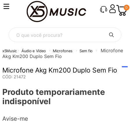
0
O que você procura?
Microfone
Áudio e Vídeo
Microfones
Sem fio
Akg Km200 Duplo Sem Fio
Microfone Akg Km200 Duplo Sem Fio
CÓD
:
21472
Produto temporariamente
indisponível
Avise-me